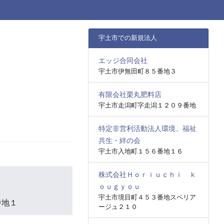
宇土市での新規法人
エッジ合同会社
宇土市伊無田町８５番地３
有限会社栗丸肥料店
宇土市走潟町字走潟１２０９番地
特定非営利活動法人環境、福祉
共生・絆の会
宇土市入地町１５６番地１６
株式会社Ｈｏｒｉｕｃｈｉ ｋ
ｏｕｇｙｏｕ
宇土市境目町４５３番地スペリア
番地１
ージュ２１０