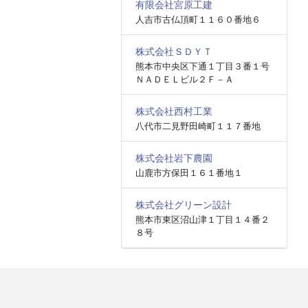
有限会社宮原工建
人吉市古仏頂町１１６０番地６
株式会社ＳＤＹＴ
熊本市中央区下通１丁目３番１号
ＮＡＤＥＬビル２Ｆ－Ａ
株式会社西村工業
八代市二見野田崎町１１７番地
株式会社岩下農園
山鹿市方保田１６１番地１
株式会社グリーン設計
熊本市東区沼山津１丁目１４番２
８号