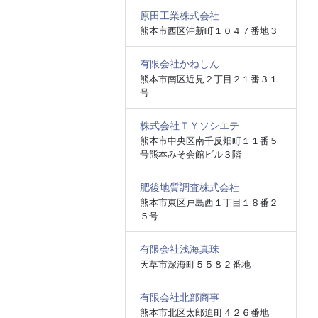
原田工業株式会社
熊本市西区沖新町１０４７番地３
有限会社かねしん
熊本市南区近見２丁目２１番３１
号
株式会社ＴＹソシエテ
熊本市中央区南千反畑町１１番５
号熊本みそ会館ビル３階
肥後地質調査株式会社
熊本市東区戸島西１丁目１８番２
５号
有限会社浅海真珠
天草市深海町５５８２番地
有限会社北部商事
熊本市北区太郎迫町４２６番地