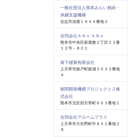
一般社団法人熊本みらい相続・
承継支援機構
合志市須屋１９４４番地３
合同会社ＡＮｏ’ＡＮｏ
熊本市中央区新屋敷２丁目２３番
１２号－８０１
簑下縫製有限会社
上天草市姫戸町姫浦３０３３番地
４
南関開発機構プロジェクト２株
式会社
熊本市北区四方寄町６０３番地１
合同会社アロームプラス
上天草市大矢野町中８４１番地２
８