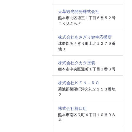
天草観光開発株式会社
熊本市北区徳王１丁目６番５２号
ＴＫＵぷらざ
株式会社あさぎり健幸応援所
球磨郡あさぎり町上北１２７９番
地３
株式会社タカタ塗装
熊本市中央区迎町１丁目３番８号
株式会社ＫＥＮ－ＲＯ
菊池郡菊陽町津久礼２１１３番地
２
株式会社橋口組
熊本市南区良町４丁目１０番９８
号