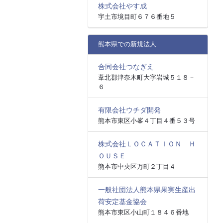
株式会社やす成
宇土市境目町６７６番地５
熊本県での新規法人
合同会社つなぎえ
葦北郡津奈木町大字岩城５１８－
６
有限会社ウチダ開発
熊本市東区小峯４丁目４番５３号
株式会社ＬＯＣＡＴＩＯＮ Ｈ
ＯＵＳＥ
熊本市中央区万町２丁目４
一般社団法人熊本県果実生産出
荷安定基金協会
熊本市東区小山町１８４６番地