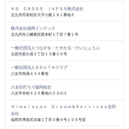
ＫＧ ＣＲＯＳＳ ＪＡＰＡＮ株式会社
北九州市若松区大字小敷１９１番地５
株式会社福岡インテック
北九州市八幡東区西本町１丁目７番１号
一般社団法人つながる・たすかる・だいじょうぶ
古賀市新久保２丁目１３番２０号
一般社団法人ＳＯＵＴＨクラブ
八女市馬場４３４番地
八女石灯ろう協同組合
八女市本村４２５番地の２２の２
Ｈｉｍａｌａｙａｎ Ｄｒｅａｍ＆Ｓｅｒｖｉｃｅｓ合同
会社
福岡市博多区吉塚１丁目３番９号１０５号室